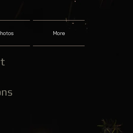
hotos
More
t​
ons